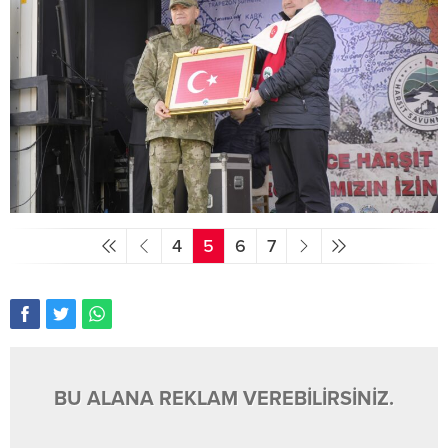
4
5
6
7
BU ALANA REKLAM VEREBİLİRSİNİZ.