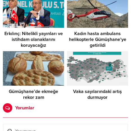
Erkılınç: Nitelikli yayınları ve
Kadın hasta ambulans
istihdam olanaklarını
helikopterle Gümüşhane’ye
koruyacağız
getirildi
Gümüşhane’de ekmeğe
Vaka sayılarındaki artış
rekor zam
durmuyor
Yorumlar