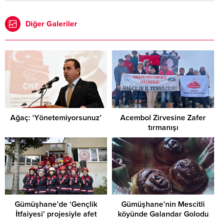
Diğer Galeriler
Ağaç: ‘Yönetemiyorsunuz’
Acembol Zirvesine Zafer
tırmanışı
Gümüşhane’de ‘Gençlik
Gümüşhane’nin Mescitli
İtfaiyesi’ projesiyle afet
köyünde Galandar Golodu