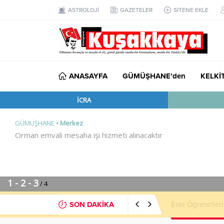
ASTROLOJİ
GAZETELER
SİTENE EKLE
ANASAYFA
GÜMÜŞHANE’den
KELKİ
SON DAKİKA
MHP’li Musa Kü