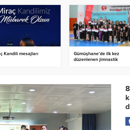
ç Kandili mesajları
Gümüşhane’de ilk kez
düzenlenen jimnastik
turnuvasında madalya
heyecanı
8
k
d