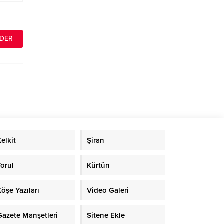
Kelkit
Şiran
Torul
Kürtün
Köşe Yazıları
Video Galeri
Gazete Manşetleri
Sitene Ekle