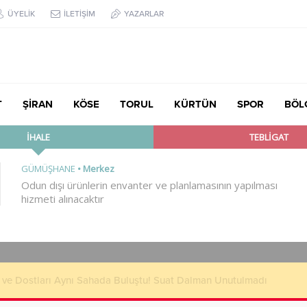
ÜYELİK
İLETİŞİM
YAZARLAR
T
ŞİRAN
KÖSE
TORUL
KÜRTÜN
SPOR
BÖL
çük’ten TBMM’de Çocuk Hakları ve Rehabilitasyon Vurgusu