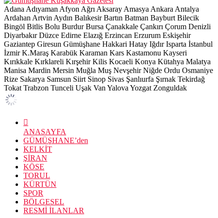
Adana
Adıyaman
Afyon
Ağrı
Aksaray
Amasya
Ankara
Antalya
Ardahan
Artvin
Aydın
Balıkesir
Bartın
Batman
Bayburt
Bilecik
Bingöl
Bitlis
Bolu
Burdur
Bursa
Çanakkale
Çankırı
Çorum
Denizli
Diyarbakır
Düzce
Edirne
Elazığ
Erzincan
Erzurum
Eskişehir
Gaziantep
Giresun
Gümüşhane
Hakkari
Hatay
Iğdır
Isparta
İstanbul
İzmir
K.Maraş
Karabük
Karaman
Kars
Kastamonu
Kayseri
Kırıkkale
Kırklareli
Kırşehir
Kilis
Kocaeli
Konya
Kütahya
Malatya
Manisa
Mardin
Mersin
Muğla
Muş
Nevşehir
Niğde
Ordu
Osmaniye
Rize
Sakarya
Samsun
Siirt
Sinop
Sivas
Şanlıurfa
Şırnak
Tekirdağ
Tokat
Trabzon
Tunceli
Uşak
Van
Yalova
Yozgat
Zonguldak
ANASAYFA
GÜMÜŞHANE’den
KELKİT
ŞİRAN
KÖSE
TORUL
KÜRTÜN
SPOR
BÖLGESEL
RESMİ İLANLAR