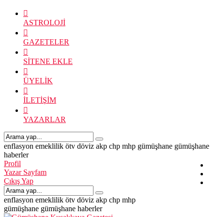
ASTROLOJİ
GAZETELER
SİTENE EKLE
ÜYELİK
İLETİŞİM
YAZARLAR
enflasyon
emeklilik
ötv
döviz
akp
chp
mhp
gümüşhane
gümüşhane
haberler
Profil
Yazar Sayfam
Çıkış Yap
enflasyon
emeklilik
ötv
döviz
akp
chp
mhp
gümüşhane
gümüşhane haberler