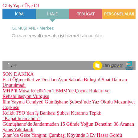
Giriş Yap / Üye Ol
SON DAKİKA
Eski Öğrencileri ve Dostları Aynı Sahada Buluştu! Suat Dalman
Unutulmadı
MHP’li Musa Küçük’ten TBMM’de Çocuk Hakları ve
Rehabilitasyon Vurgusu
İlim Yayma Cemiyeti Gümüşhane Şubesi’nde Yaz Okulu Mezuniyet
Coşkusu
Kelkit TSO’dan İş Bankası Şubesi Kararına Tepki:
“Kapatılmamalıdır”
Gümüşhane’de Jandarmadan 15 Günde Yoğun Denetim: 38 Aranan
Şahıs Yakalandı
Şiran’da Gece Yangını: Çambaşı Köyünde 3 Ev Hasar Gördü