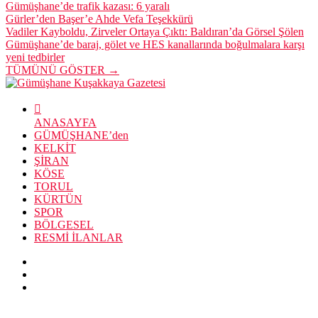
Gümüşhane’de trafik kazası: 6 yaralı
Gürler’den Başer’e Ahde Vefa Teşekkürü
Vadiler Kayboldu, Zirveler Ortaya Çıktı: Baldıran’da Görsel Şölen
Gümüşhane’de baraj, gölet ve HES kanallarında boğulmalara karşı
yeni tedbirler
TÜMÜNÜ GÖSTER →
ANASAYFA
GÜMÜŞHANE’den
KELKİT
ŞİRAN
KÖSE
TORUL
KÜRTÜN
SPOR
BÖLGESEL
RESMİ İLANLAR