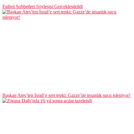
Futbol Sohbetleri Söyleşisi Gerçekleştirildi
Başkan Ateş’ten İsrail’e sert tepki: Gazze’de insanlık suçu işleniyor!