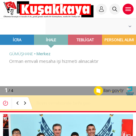
“Neye İmza Attıklarından Haberleri Yok”