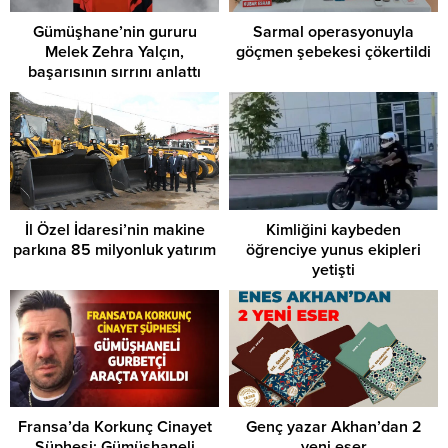
Gümüşhane’nin gururu
Sarmal operasyonuyla
Melek Zehra Yalçın,
göçmen şebekesi çökertildi
başarısının sırrını anlattı
İl Özel İdaresi’nin makine
Kimliğini kaybeden
parkına 85 milyonluk yatırım
öğrenciye yunus ekipleri
yetişti
Fransa’da Korkunç Cinayet
Genç yazar Akhan’dan 2
Şüphesi: Gümüşhaneli
yeni eser