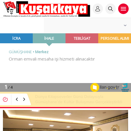
Gümüşhane’de 300 Aile Ferdi Aynı Sofrada
Buluştu