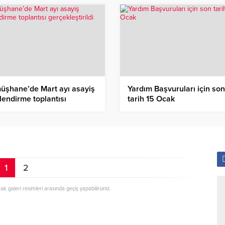
üşhane’de Mart ayı asayiş
Yardım Başvuruları için son
ilendirme toplantısı
tarih 15 Ocak
ekleştirildi
1
2
rak galeri resimleri arasında geçiş yapabilirsiniz.