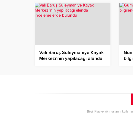
Vali Baruş Süleymaniye Kayak
Güm
Merkezi’nin yapılacağı alanda
bilg
incelemelerde bulundu
gerç
Bilgi: Klavye yön tuşlarını kullana