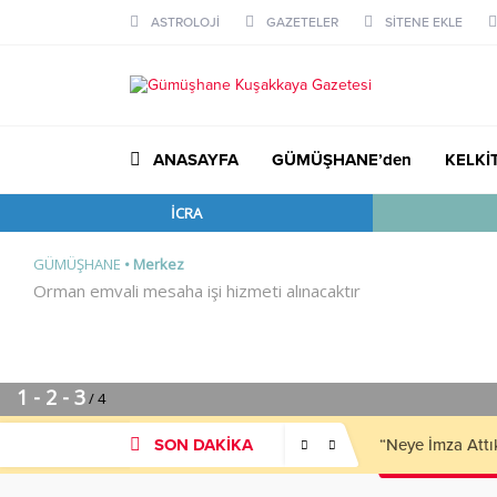
ASTROLOJİ
GAZETELER
SİTENE EKLE
ANASAYFA
GÜMÜŞHANE’den
KELKİ
SON DAKİKA
“Neye İmza Attı