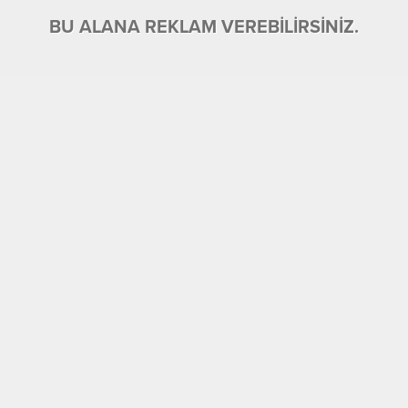
BU ALANA REKLAM VEREBİLİRSİNİZ.
BU ALANA REKLAM VEREBİLİRSİNİZ.
18.03.2025 15:44
0
506
A
A
+
-
Valilik Toplantı Salonunda düzenlenen tevcih töreninde
Cumhurbaşkanı Recep Tayyip Erdoğan’ın imzasıyla