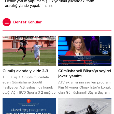
Henüz yorum yapılmamış. İlk yorumu yukarıdaki form
aracılığıyla siz yapabilirsiniz.
Benzer Konular
Gümüş evinde yıkıldı: 2-3
Gümüşhaneli Büşra’yı seyirci
jokeri yanılttı
TFF 3.Lig 3. Grupta mücadele
eden Gümüşhane Sportif
ATV ekranlarının sevilen programı
Faaliyetler A.Ş. sahasında konuk
Kim Milyoner Olmak İster’e konuk
ettiği Ağrı 1970 Spor’a 3-2 mağlup
olan Gümüşhaneli Büşra Bayram,
oldu.
6.soruda seyirci jokerine güvenip
cevap verince yarışmadan 2 bin
lira alarak ayrılmak zorunda kaldı.