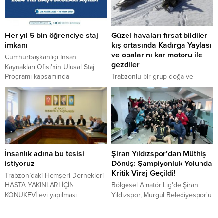
Her yıl 5 bin öğrenciye staj
Güzel havaları fırsat bildiler
imkanı
kış ortasında Kadırga Yaylası
ve obalarını kar motoru ile
Cumhurbaşkanlığı İnsan
gezdiler
Kaynakları Ofisi’nin Ulusal Staj
Programı kapsamında
Trabzonlu bir grup doğa ve
Gümüşhane Üniversitesinden her
macera tutkunu son bir haftadır
yıl 5 bine yakın öğrenci staj
bölgede etkili olan sıcak havaları
yapma imkanı buluyor. Online
fırsat bilerek kar motorları ile
başvurular10 Mart 2024 tarihine
Trabzon ve Gümüşhane illerinin
kadar devam ediyor.
kesişme noktasında bulunan 2
bin 300 rakımlı Kadırga Yaylası ve
çevre obaları gezdiler. Trabzon
İnsanlık adına bu tesisi
Şiran Yıldızspor’dan Müthiş
Düzköy ilçesi sakinlerinden
istiyoruz
Dönüş: Şampiyonluk Yolunda
Kemal Bekar, Ali Akyüz ve Ali
Kritik Viraj Geçildi!
Akdeniz beraberlerinde bir...
Trabzon’daki Hemşeri Dernekleri
HASTA YAKINLARI İÇİN
Bölgesel Amatör Lig'de Şiran
KONUKEVİ evi yapılması
Yıldızspor, Murgul Belediyespor'u
noktasında ısrarlı
90+4. dakikada bulduğu golle 2-1
yenerek liderliğini sürdürdü.