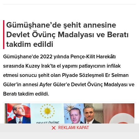
Teknik direktör Onur Karali,
oyuncularının gösterdiği
dirençten memnun olduğunu
belirtti ve şampiyonluk hedefini
Gümüşhane’de şehit annesine
vurguladı.
Devlet Övünç Madalyası ve Beratı
takdim edildi
Gümüşhane’de 2022 yılında Pençe-Kilit Harekâtı
sırasında Kuzey Irak’ta el yapımı patlayıcının infilak
etmesi sonucu şehit olan Piyade Sözleşmeli Er Selman
Güler’in annesi Ayfer Güler’e Devlet Övünç Madalyası ve
Beratı takdim edildi.
REKLAMI KAPAT